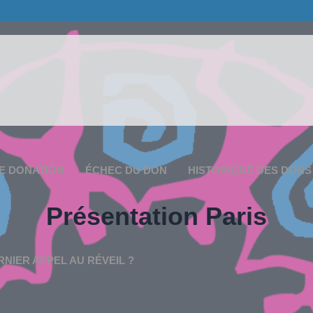
E DONATION
ÉCHEC DU DON
HISTORIQUE DES DONS
Présentation Paris
RNIER APPEL AU RÉVEIL ?