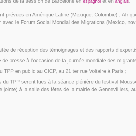
sations de la session de Barcelone en
et en
.
espagnol
anglais
t prévues en Amérique Latine (Mexique, Colombie) ; Afrique
oir avec le Forum Social Mondial des Migrations (Mexico, no
tée de réception des témoignages et des rapports d’experti
de presse à l’occasion de la journée mondiale des migrants
u TPP en public au CICP, au 21 ter rue Voltaire à Paris ;
s du TPP seront lues à la séance plénière du festival Mouss
e jointe) à la salle des fêtes de la mairie de Gennevilliers, 