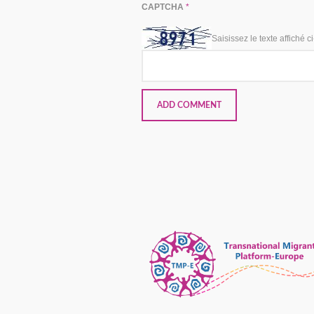
CAPTCHA
*
Saisissez le texte affiché c