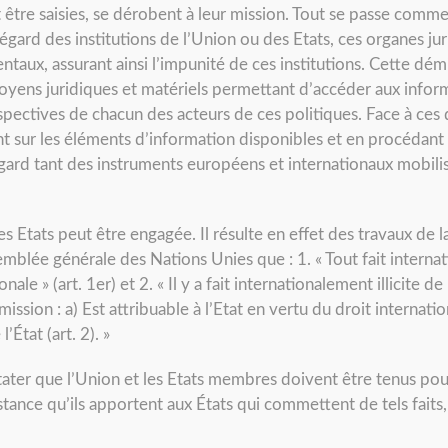
t être saisies, se dérobent à leur mission. Tout se passe comme
égard des institutions de l’Union ou des Etats, ces organes jur
entaux, assurant ainsi l’impunité de ces institutions. Cette dém
moyens juridiques et matériels permettant d’accéder aux infor
espectives de chacun des acteurs de ces politiques. Face à ces d
nt sur les éléments d’information disponibles et en procédant 
gard tant des instruments européens et internationaux mobilis
es Etats peut être engagée. Il résulte en effet des travaux de
emblée générale des Nations Unies que : 1. « Tout fait internati
nale » (art. 1er) et 2. « Il y a fait internationalement illicite
ssion : a) Est attribuable à l’Etat en vertu du droit internatio
’État (art. 2). »
tater que l’Union et les Etats membres doivent être tenus po
istance qu’ils apportent aux États qui commettent de tels faits,