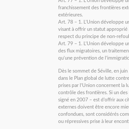
Art. 77 – 1. L’Union développe une
franchissement des frontières ext
extérieures.
Art. 78 – 1. L’Union développe un
visant à offrir un statut approprié
respect du principe de non-refou
Art. 79 – 1. L’Union développe un
des flux migratoires, un traitemen
qu’une prévention de l’immigration
Dès le sommet de Séville, en jui
dans le Plan global de lutte contr
prises par l’Union concernent la lu
contrôle des frontières. Si un de
signé en 2007 – est d’offrir aux ci
externes doivent être encore mieu
confondues, sont considérés comme 
ou répressives prise à leur encont