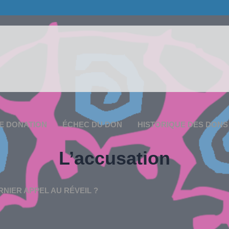
E DONATION
ÉCHEC DU DON
HISTORIQUE DES DONS
L’accusation
RNIER APPEL AU RÉVEIL ?