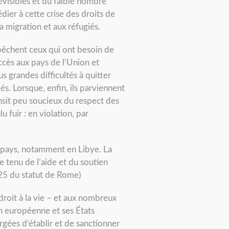
révisibles et du faible nombre
dier à cette crise des droits de
la migration et aux réfugiés.
mpêchent ceux qui ont besoin de
accès aux pays de l’Union et
us grandes difficultés à quitter
s. Lorsque, enfin, ils parviennent
ansit peu soucieux du respect des
 fuir : en violation, par
s pays, notamment en Libye. La
 tenu de l’aide et du soutien
 25 du statut de Rome)
droit à la vie – et aux nombreux
on européenne et ses États
rgées d’établir et de sanctionner