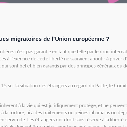
ques migratoires de l’Union européenne ?
rontières n’est pas garantie en tant que telle par le droit inter
ées à l’exercice de cette liberté ne sauraient aboutir à priver 
et qui sont bel et bien garantis par des principes généraux ou d
15 sur la situation des étrangers au regard du Pacte, le Comi
t inhérent à la vie qui est juridiquement protégé, et ne peuvent
s à la torture, ni à des traitements ou peines inhumains ou dég
n servitude. Les étrangers ont droit sans réserve à la liberté et
rté, ils doivent être traités avec humanité et avec le respect d