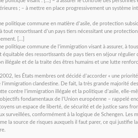
 politique visant : […] – à assurer le contrôle des personnes e
érieures ; – à mettre en place progressivement un système int
e politique commune en matière d’asile, de protection subsid
 à tout ressortissant d’un pays tiers nécessitant une protection 
lement. […]
e politique commune de l’immigration visant à assurer, à tous 
t équitable des ressortissants de pays tiers en séjour régulier
 illégale et de la traite des êtres humains et une lutte renforc
n 2002, les États membres ont décidé d’accorder « une priorit
e l’immigration clandestine. De fait, la très grande majorité d
tte contre l’immigration illégale et la politique d’asile, elle-
s objectifs fondamentaux de l’Union européenne – rappelé enc
toyens un espace de liberté, de sécurité et de justice sans fron
x surveillées, conformément à la logique de Schengen. Les mi
la source de risques auxquels il faut parer, ce qui justifie l
re.