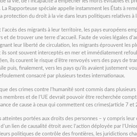
e de la vie, de l’incapacité à empêcher les morts évitables et p
s. La Rapporteuse spéciale appelle instamment les États à remé
 protection du droit à la vie dans leurs politiques relatives à 
t l’accès des migrants à leur territoire, les pays européens e
s et de trouver une terre d’accueil. Faute de voies légales d’
gnant leur liberté de circulation, les migrants éprouvent les pl
t ils sont souvent interceptés en mer et immédiatement refoulé
éen, ils courent le risque d’être renvoyés vers des pays de tr
le puis, finalement, vers les pays qu’ils avaient justement voulu
foulement consacré par plusieurs textes internationaux.
i que des crimes contre l’humanité sont commis dans plusieur
ts membres et de l’UE devrait pouvoir être recherchée compte
sance de cause à ceux qui commettent ces crimes(article 7 et
es atteintes portées aux droits des personnes – y compris leur 
 d’un lien de causalité étroit avec l’action déployée par l’Uni
rs politiques de contrôle des frontières, les juridictions cha