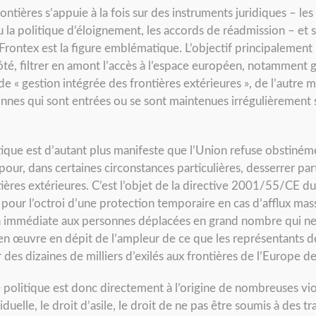
ontières s’appuie à la fois sur des instruments juridiques – les
u la politique d’éloignement, les accords de réadmission – et 
rontex est la figure emblématique. L’objectif principalement 
côté, filtrer en amont l’accès à l’espace européen, notamment g
de « gestion intégrée des frontières extérieures », de l’autre m
nes qui sont entrées ou se sont maintenues irrégulièrement su
litique est d’autant plus manifeste que l’Union refuse obstiné
e pour, dans certaines circonstances particulières, desserrer 
tières extérieures. C’est l’objet de la directive 2001/55/CE du
 pour l’octroi d’une protection temporaire en cas d’afflux mas
n immédiate aux personnes déplacées en grand nombre qui ne
se en œuvre en dépit de l’ampleur de ce que les représentants 
er des dizaines de milliers d’exilés aux frontières de l’Europe 
olitique est donc directement à l’origine de nombreuses viol
duelle, le droit d’asile, le droit de ne pas être soumis à des 