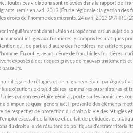
vie. Toutes ces violations sont relevées dans le rapport de Fr
rants, remis en avril 2013 (Étude régionale : la gestion des f
 les droits de l’homme des migrants, 24 avril 2013 (A/HRC/23
rer irrégulièrement dans l’Union européenne est un sujet de 
leur sont infligés aux frontières, y compris les pratiques porta
étention qui, de part et d’autre des frontières, ne satisfont 
 l’homme. En outre, avant même de franchir les frontières mari
vent exposés à des risques graves de mauvais traitements et d
 passeurs.
 mort illégale de réfugiés et de migrants » établi par Agnès C
les exécutions extrajudiciaires, sommaires ou arbitraires et 
Unies par son secrétaire général, porte sur les homicides com
me d’impunité quasi généralisé. Il présente des éléments met
de respect et de protection du droit à la vie des réfugiés et
l’emploi excessif de la force et du fait de politiques et pratiq
ns du droit à la vie résultent de politiques d’extraterritorialit