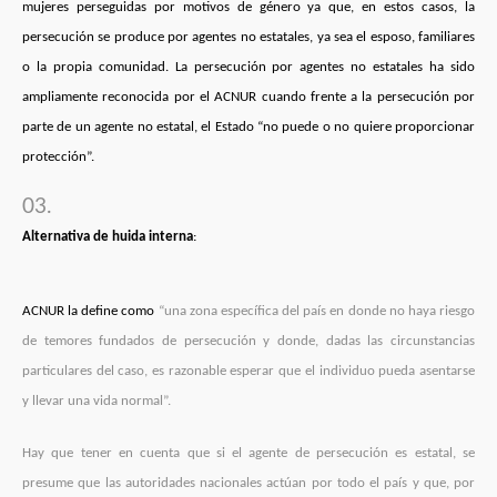
mujeres perseguidas por motivos de género ya que, en estos casos, la
persecución se produce por agentes no estatales, ya sea el esposo, familiares
o la propia comunidad. La persecución por agentes no estatales ha sido
ampliamente reconocida por el ACNUR cuando frente a la persecución por
parte de un agente no estatal, el Estado “no puede o no quiere proporcionar
protección”.
Alternativa de huida interna
:
ACNUR la define como
“una zona específica del país en donde no haya riesgo
de temores fundados de persecución y donde, dadas las circunstancias
particulares del caso, es razonable esperar que el individuo pueda asentarse
y llevar una vida normal”.
Hay que tener en cuenta que si el agente de persecución es estatal, se
presume que las autoridades nacionales actúan por todo el país y que, por