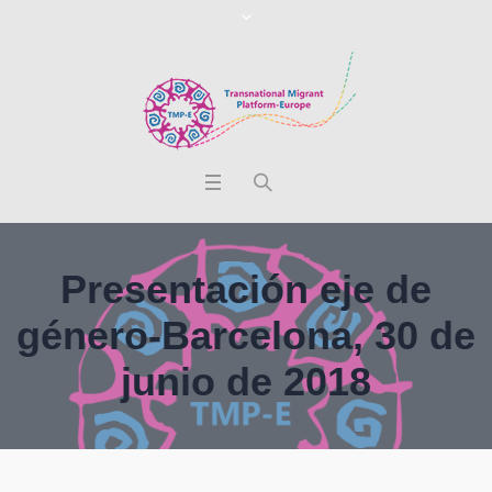
Presentación eje de
género-Barcelona, 30 de
junio de 2018