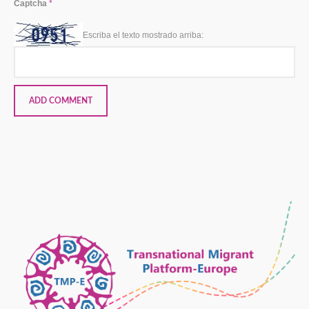
Captcha
*
Escriba el texto mostrado arriba: