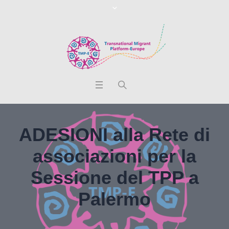
ADESIONI alla Rete di
associazioni per la
Sessione del TPP a
Palermo